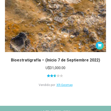
Bioestratigrafía – (Inicio 7 de Septiembre 2022)
U$D
1,000.00
Valorado
en
Vendido por:
XR-Geomap
2.51
de 5