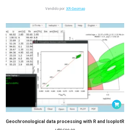
Valorado
en
Vendido por:
XR-Geomap
2.50
de 5
Geochronological data processing with R and IsoplotR