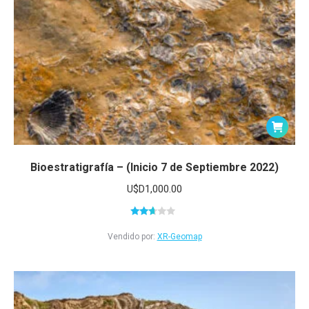
Bioestratigrafía – (Inicio 7 de Septiembre 2022)
U$D
1,000.00
Valorado
en
Vendido por:
XR-Geomap
2.51
de 5