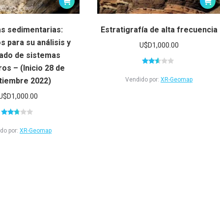
s sedimentarias:
Estratigrafía de alta frecuencia
 para su análisis y
U$D
1,000.00
ado de sistemas
os – (Inicio 28 de
Valorado
en
Vendido por:
XR-Geomap
tiembre 2022)
2.50
de 5
U$D
1,000.00
Valorado
en
do por:
XR-Geomap
2.59
de 5