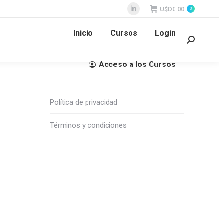
U$D
0.00
0
Abrir
enlace
Inicio
Cursos
Login
en
Buscar:
una
Acceso a los Cursos
nueva
ventana/pestaña
Política de privacidad
Términos y condiciones