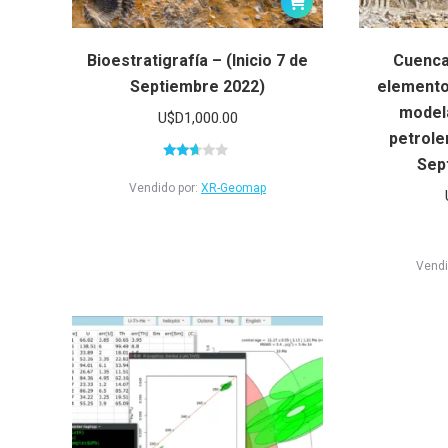
Bioestratigrafía – (Inicio 7 de
Cuenca
Septiembre 2022)
elementos
model
U$D
1,000.00
petroler
Sep
Valorado
en
Vendido por:
XR-Geomap
2.51
de 5
Vendi